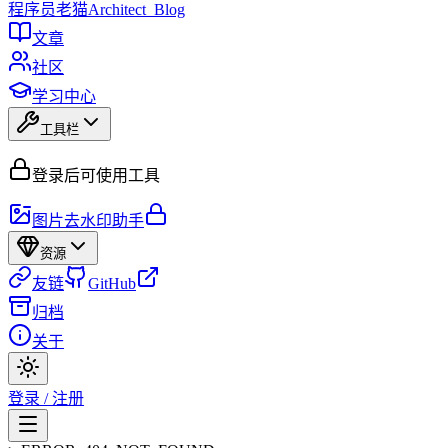
程序员
老猫
Architect_Blog
文章
社区
学习中心
工具栏
登录后可使用工具
图片去水印助手
资源
友链
GitHub
归档
关于
登录 / 注册