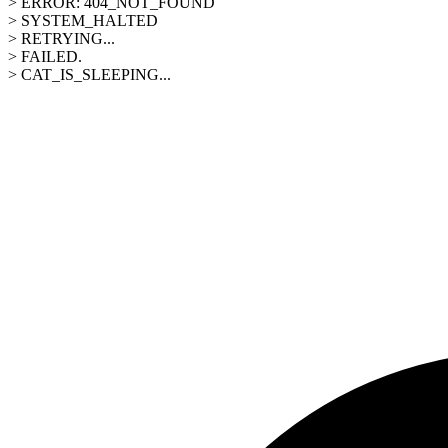
> ERROR: 404_NOT_FOUND
> SYSTEM_HALTED
> RETRYING...
> FAILED.
> CAT_IS_SLEEPING...