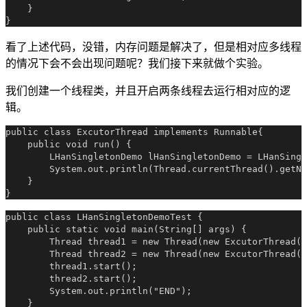
    }

看了上述代码，没错，内存问题是解决了，但是相对应多线程
的情况下会不会出现问题呢？我们接下来就做个实验。
我们创建一个线程类，并且开启两条线程去运行相对应的逻
辑。
public class ExcutorThread implements Runnable{

    public void run() {

        LHanSingletonDemo lHanSingletonDemo = LHanSingl
        System.out.println(Thread.currentThread().getNa
    }

public class LHanSingletonDemoTest {

    public static void main(String[] args) {

        Thread thread1 = new Thread(new ExcutorThread()
        Thread thread2 = new Thread(new ExcutorThread()
        thread1.start();

        thread2.start();

        System.out.println("END");

    }
