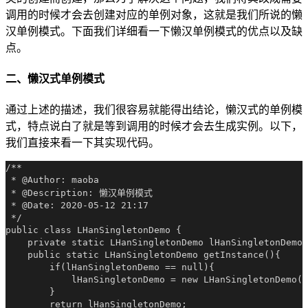
调用的时候才会去创建对应的单例对象，这就是我们所说的懒
汉单例模式。下面我们详细看一下懒汉单例模式的优点以及缺
点。
二、懒汉式单例模式
通过上述的描述，我们很容易就能得出结论，懒汉式的单例模
式，特点说白了就是等到调用的时候才会去生成实例。以下，
我们直接来看一下其实现代码。
/**

 * @Author: maoba

 * @Description: 懒汉单例模式

 * @Date: 2020-05-12 21:17

 */

public class LHanSingletonDemo {

    private static LHanSingletonDemo lHanSingletonDemo 
    public static LHanSingletonDemo getInstance(){

        if(lHanSingletonDemo == null){

            lHanSingletonDemo = new LHanSingletonDemo()
        }

        return lHanSingletonDemo;
