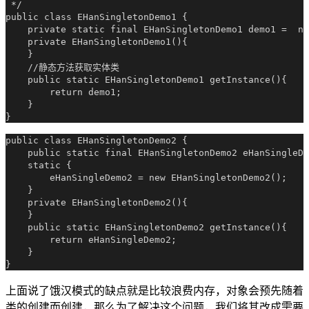
 */

public class EHanSingletonDemo1 {

    private static final EHanSingletonDemo1 demo1 =  ne
    private EHanSingletonDemo1(){

    }

    //静态方法获取实体类

    public static EHanSingletonDemo1 getInstance(){

        return demo1;

    }

public class EHanSingletonDemo2 {

    public static final EHanSingletonDemo2 eHanSingleDe
    static {

        eHanSingleDemo2 = new EHanSingletonDemo2();

    }

    private EHanSingletonDemo2(){

    }

    public static EHanSingletonDemo2 getInstance(){

        return eHanSingleDemo2;

    }

上面说了饿汉模式的缺点就是比较浪费内存，对象会预先随着
类的创建而创建，那么为了解决这个问题，我们将其改成需要