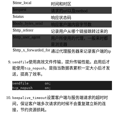
$time_local
时间和时区
$request
请求的url以及method
$status
响应状态码
$body_bytes_send
响应客户端内容字节数
$http_referer
记录用户从哪个链接跳转过来的
$http_user_agent
用户所使用的代理，一般来时都
是浏览器
$http_x_forwarded_for
通过代理服务器来记录客户端的ip
使用高效文件传输，提升传输性能。启用后才
sendfile
能使用
，是指当数据表累积一定大小后才发
tcp_nopush
送，提高了效率。
sendfile        on;

设置客户端与服务端请求的超时时
keepalive_timeout
间，保证客户端多次请求的时候不会重复建立新的连
接，节约资源损耗。