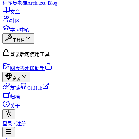
程序员
老猫
Architect_Blog
文章
社区
学习中心
工具栏
登录后可使用工具
图片去水印助手
资源
友链
GitHub
归档
关于
登录 / 注册