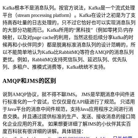
Kafka根本不是消息队列。按官方说法，Kafka是一个流式处理
平台（stream processing platform）。Kafka在设计之初是为了支
持高吞吐量的日志处理的，只不过它恰好也可以实现消息队列
的大部分功能而已。Kafka所用的“黑科技”（例如零拷贝/内存
映射，以及对page cache的利用，当然这些后续分享kafka的时
候再和小伙伴同步）都是脱离标准消息队列的设计范畴的，所
以不能简单地认为Kafka比RabbitMQ等符合AMQP的消息队列
更优。例如，RabbitMQ支持死信队列、延迟队列、优先队
列、多租户、推模式消费等，Kafka统统不支持。
AMQP和JMS的区别
说到AMQP协议，就不得不聊JMS。 JMS是早期消息中间件进
行标准化的一个尝试，它仅仅是在API级进行了规范。 只适用
于Java平台的消息中间件规范，支持Java应用程序之间进行消
息交换。并且通过提供标准的生产、发送、接收消息的接口简
化企业应用的开发。 如果想要详细了解JMS的小伙伴其实百
度百科就有很详细的讲解。具体链接：