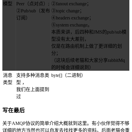
模型
Peer（点对点）;
②fanout exchange；
②Pub/sub（发布
③topic change；
订阅）
④headers exchange；
⑤system exchange。
本质来讲，后四种和JMS的pub/sub模
型没有太大差别，
仅是在路由机制上做了更详细的划
分；
（这块后续老猫和大家分享rabbitMq
的时候会详细说到）
消息
支持多种消息类
byte[]（二进制）
类型
型 ，
我们在上面提到
过
写在最后
关于AMQP协议的简单介绍大概就到这里。有小伙伴觉得不够
详细的地方当然也可以自发去找找更多的资料。后面老猫会重