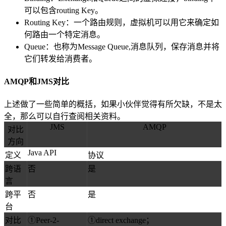
可以包含routing Key。
Routing Key：一个路由规则，虚拟机可以用它来确定如
何路由一个特定消息。
Queue：也称为Message Queue,消息队列，保存消息并将
它们转发给消费者。
AMQP和JMS对比
上述做了一些简单的概括，如果小伙伴觉得有所欠缺，不是太
全，那么可以自行查阅相关资料。
JMS
AMQP
对比
方向
Java API
定义
协议
跨语
否
是
言
跨平
否
是
台
对比
①Peer-2-
①direct exchange；