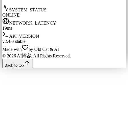
SYSTEM_STATUS
ONLINE
NETWORK_LATENCY
29ms
API_VERSION
v2.4.0-stable
Made with
by Old Cat & AI
© 2026 AI博客. All Rights Reserved.
Back to top