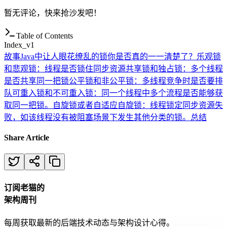
暂无评论，快来抢沙发吧！
Table of Contents
Index_v1
故事
Java中让人眼花缭乱的锁你是否真的一一清楚了？
乐观锁
和悲观锁：线程是否锁住同步资源
共享锁和独占锁：多个线程
是否共享同一把锁
公平锁和非公平锁：多线程竞争时是否要排
队
可重入锁和不可重入锁：同一个线程中多个流程是否能够获
取同一把锁。
自旋锁或者自适应自旋锁：线程锁定同步资源失
败，如该线程没有被阻塞场景下发生
其他分类的锁。
总结
Share Article
订阅老猫的
架构周刊
每周获取最新的后端技术动态与架构设计心得。