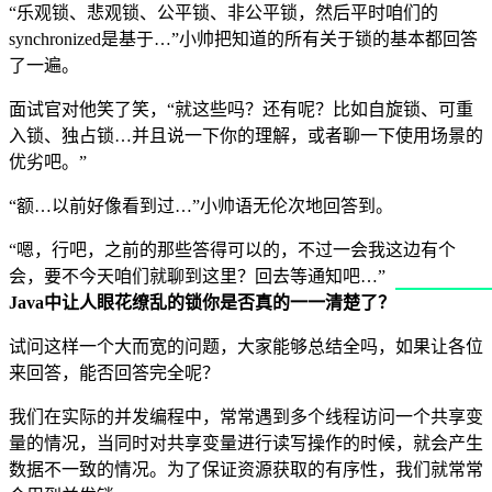
“乐观锁、悲观锁、公平锁、非公平锁，然后平时咱们的
synchronized是基于…”小帅把知道的所有关于锁的基本都回答
了一遍。
面试官对他笑了笑，“就这些吗？还有呢？比如自旋锁、可重
入锁、独占锁…并且说一下你的理解，或者聊一下使用场景的
优劣吧。”
“额…以前好像看到过…”小帅语无伦次地回答到。
“嗯，行吧，之前的那些答得可以的，不过一会我这边有个
会，要不今天咱们就聊到这里？回去等通知吧…”
Java中让人眼花缭乱的锁你是否真的一一清楚了？
试问这样一个大而宽的问题，大家能够总结全吗，如果让各位
来回答，能否回答完全呢？
我们在实际的并发编程中，常常遇到多个线程访问一个共享变
量的情况，当同时对共享变量进行读写操作的时候，就会产生
数据不一致的情况。为了保证资源获取的有序性，我们就常常