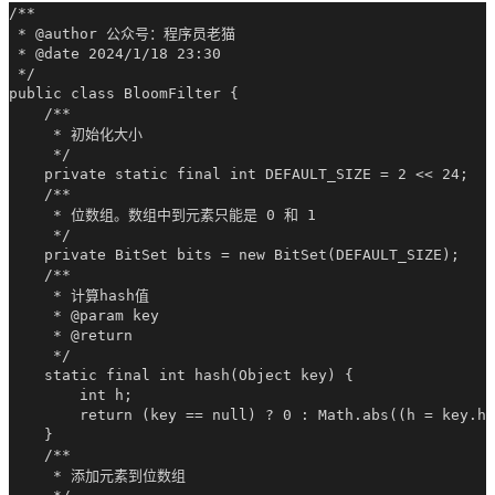
/**

 * @author 公众号：程序员老猫

 * @date 2024/1/18 23:30

 */

public class BloomFilter {

    /**

     * 初始化大小

     */

    private static final int DEFAULT_SIZE = 2 << 24;

    /**

     * 位数组。数组中到元素只能是 0 和 1

     */

    private BitSet bits = new BitSet(DEFAULT_SIZE);

    /**

     * 计算hash值

     * @param key

     * @return

     */

    static final int hash(Object key) {

        int h;

        return (key == null) ? 0 : Math.abs((h = key.ha
    }

    /**

     * 添加元素到位数组
