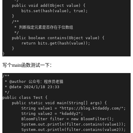
     */

    public void add(Object value) {

        bits.set(hash(value), true);

    }

    /**

     * 判断指定元素是否存在于位数组

     */

    public boolean contains(Object value) {

        return bits.get(hash(value));

    }

写个main函数测试一下：
/**

 * @author 公众号：程序员老猫

 * @date 2024/1/18 23:33

 */

public class Test {

    public static void main(String[] args) {

        String value1 = "https://blog.ktdaddy.com/";

        String value2 = "kdaddy2";

        BloomFilter filter = new BloomFilter();

        System.out.println(filter.contains(value1));

        System.out.println(filter.contains(value2));
