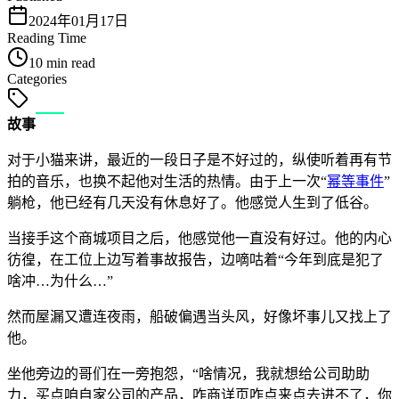
2024年01月17日
Reading Time
10 min read
Categories
故事
对于小猫来讲，最近的一段日子是不好过的，纵使听着再有节
拍的音乐，也换不起他对生活的热情。由于上一次“
幂等事件
”
躺枪，他已经有几天没有休息好了。他感觉人生到了低谷。
当接手这个商城项目之后，他感觉他一直没有好过。他的内心
彷徨，在工位上边写着事故报告，边嘀咕着“今年到底是犯了
啥冲…为什么…”
然而屋漏又遭连夜雨，船破偏遇当头风，好像坏事儿又找上了
他。
坐他旁边的哥们在一旁抱怨，“啥情况，我就想给公司助助
力，买点咱自家公司的产品，咋商详页咋点来点去进不了，你