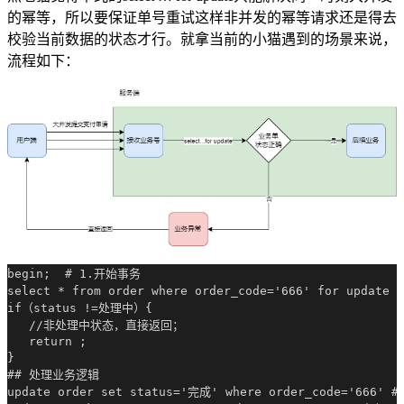
的幂等，所以要保证单号重试这样非并发的幂等请求还是得去
校验当前数据的状态才行。就拿当前的小猫遇到的场景来说，
流程如下：
begin;  # 1.开始事务

select * from order where order_code='666' for up
if（status !=处理中）{

   //非处理中状态，直接返回；

   return ;

}

## 处理业务逻辑

update order set status='完成' where order_code='666' 