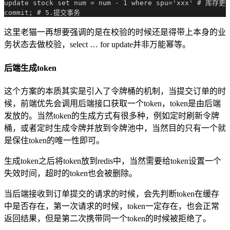
update stock set num = num - 1 where spu='xxx' # 库存更新
这里老猫一再想要强调的是在校验的时候还是得带上本身的业
务状态去做校验，select … for update并非万能幂等。
后端生成token
这个方案的本质其实是引入了令牌桶的机制，当提交订单的时
候，前端优先会调用后端接口获取一个token，token是由后端
发放的。当然token的生成方式有很多种，例如定时刷新令牌
桶，或者定时生成令牌并放到令牌池中，当然目的只有一个就
是保住token的唯一性即可。
生成token之后将token放到redis中，当然需要给token设置一个
失效时间，超时的token也会被删除。
当后端接收到订单提交的请求的时候，会先判断token在缓存
中是否存在，第一次请求的时候，token一定存在，也会正常
返回结果，但是第二次携带同一个token的时候被拒绝了。