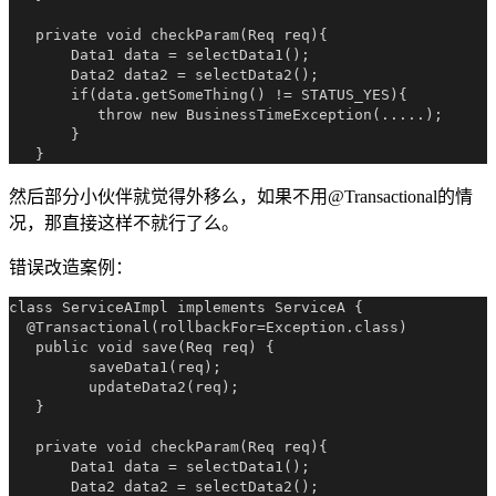
   private void checkParam(Req req){

       Data1 data = selectData1();

       Data2 data2 = selectData2();

       if(data.getSomeThing() != STATUS_YES){

          throw new BusinessTimeException(.....);

       }

然后部分小伙伴就觉得外移么，如果不用@Transactional的情
况，那直接这样不就行了么。
错误改造案例：
class ServiceAImpl implements ServiceA {

  @Transactional(rollbackFor=Exception.class)

   public void save(Req req) {

         saveData1(req);

         updateData2(req);

   }

   private void checkParam(Req req){

       Data1 data = selectData1();

       Data2 data2 = selectData2();
