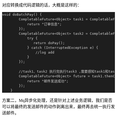
对应转换成代码逻辑的话，大概是这样的：
void doBatchPay() {

        CompletableFuture<Object> task1 = CompletableFu
            return "订单信息";

        });

        CompletableFuture<Object> task2 = CompletableFu
            try {

               return doPay();

            } catch (InterruptedException e) {

                //log add

            }

        });

        //task1、task2 执行完执行task3 ,需要感知task1和tas
        CompletableFuture<Object> future = task1.thenCo
            return "邮件发送成功";

        });

方案二，Mq异步化处理，还是针对上述业务逻辑，我们是否
可以将最终的发送邮件的动作剥离出来，最终再去统一执行发
送邮件。