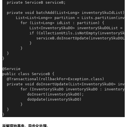
  private ServiceB serviceB;

  private void batchAdd(List<Long> inventorySkuIdList){

      List<List<Long>> partition = Lists.partition(inve
        for (List<Long> idList : partition) {

            List<InventorySkuDO> inventorySkuDOList = i
            if (CollectionUtils.isNotEmpty(inventorySku
               serviceB.doInsertUpdate(inventorySkuDOLi
            }

        }

  }

}

@Servcie

public class ServiceB {

  @Transactional(rollbackFor=Exception.class)

  private void doInsertUpdate(List<InventorySkuDO> inve
        for (InventorySkuDO inventorySkuDO : inventoryS
           doInsert(inventorySkuDO);

           doUpdate(inventorySkuDO)

        }

  }

拆解原始事务，异步化处理。