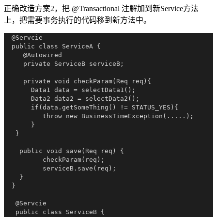
正确改造方案2，把 @Transactional 注解加到新Service方法
上，把需要事务执行的代码移到新方法中。
  @Servcie

  public class ServiceA {

     @Autowired

     private ServiceB serviceB;

     private void checkParam(Req req){

       Data1 data = selectData1();

       Data2 data2 = selectData2();

       if(data.getSomeThing() != STATUS_YES){

          throw new BusinessTimeException(.....);

       }

   }

    public void save(Req req) {

          checkParam(req);

          serviceB.save(req);

    }

  }

   @Servcie

   public class ServiceB {
