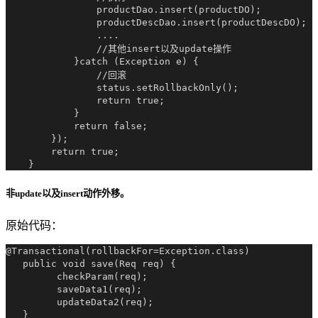
                productDao.insert(productDO);

                productDescDao.insert(productDescDO);

                ....

                //其他insert以及update操作

            }catch (Exception e) {

                //回滚

                status.setRollbackOnly();

                return true;

            }

            return false;

        });

        return true;

非update以及insert动作外移。
原始代码：
@Transactional(rollbackFor=Exception.class)

   public void save(Req req) {

         checkParam(req);

         saveData1(req);

         updateData2(req);

   }
