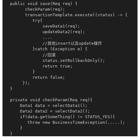
   public void save(Req req) {

         checkParam(req);

         transactionTemplate.execute((status) -> {

            try{

                saveData1(req);

                updateData2(req);

                ....

                //其他insert以及update操作

            }catch (Exception e) {

                //回滚

                status.setRollbackOnly();

                return true;

            }

            return false;

        });

   }

   private void checkParam(Req req){

       Data1 data = selectData1();

       Data2 data2 = selectData2();

       if(data.getSomeThing() != STATUS_YES){

          throw new BusinessTimeException(.....);

       }
