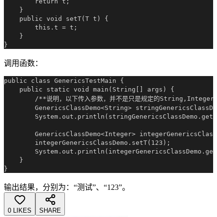
        return t;

    }

    public void setT(T t) {

        this.t = t;

    }

调用函数：
public class GenericsTestMain {

    public static void main(String[] args) {

        /**说明，以下传入参数，并不是只是规定的String,Integer
        GenericsClassDemo<String> stringGenericsClassD
        System.out.println(stringGenericsClassDemo.getT
        GenericsClassDemo<Integer> integerGenericsClass
        integerGenericsClassDemo.setT(123);

        System.out.println(integerGenericsClassDemo.get
    }

输出结果，分别为：“测试”、“123”。
0 LIKES
SHARE