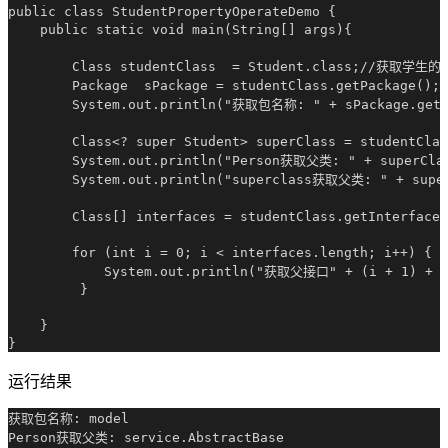
public class StudentPropertyOperateDemo {

    public static void main(String[] args){

        Class studentClass  = Student.class;//获取学生的
        Package  sPackage = studentClass.getPackage
        System.out.println("获取包名称: " + sPackage.getNa
        Class<? super Student> superClass = studentC
        System.out.println("Person获取父类: " + superClas
        System.out.println("superclass获取父类: " + superC
        Class[] interfaces = studentClass.getInterf
        for (int i = 0; i < interfaces.length; i++) {

            System.out.println("获取父接口" + (i + 1) + ":
         }

    }

运行结果
获取包名称: model

Person获取父类: service.AbstractBase
