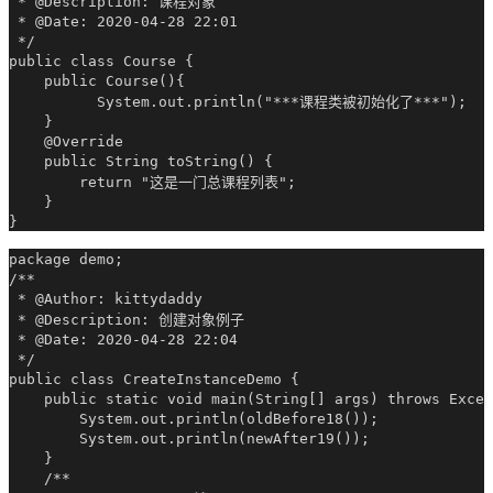
 * @Description: 课程对象

 * @Date: 2020-04-28 22:01

 */

public class Course {

    public Course(){

          System.out.println("***课程类被初始化了***");

    }

    @Override

    public String toString() {

        return "这是一门总课程列表";

    }

package demo;

/**

 * @Author: kittydaddy

 * @Description: 创建对象例子

 * @Date: 2020-04-28 22:04

 */

public class CreateInstanceDemo {

    public static void main(String[] args) throws Excep
        System.out.println(oldBefore18());

        System.out.println(newAfter19());

    }

    /**
