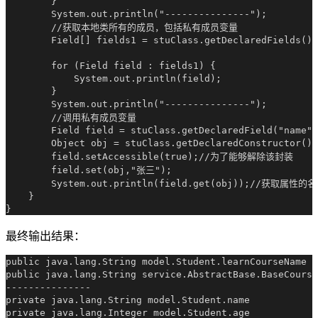
        }

        System.out.println("---------------");

        //获取本地类所有的成员，包括私有成员变量

        Field[] fields1 = stuClass.getDeclaredFields();

        for (Field field : fields1) {

            System.out.println(field);

        }

        System.out.println("---------------");

        //调用私有成员变量

        Field field = stuClass.getDeclaredField("name")
        Object obj = stuClass.getDeclaredConstructor().
        field.setAccessible(true);//为了能够解除该封装

        field.set(obj,"张三");

        System.out.println(field.get(obj));//获取属性的名
    }

最终输出结果：
public java.lang.String model.Student.learnCourseName

public java.lang.String service.AbstractBase.BaseCourse
---------------

private java.lang.String model.Student.name

private java.lang.Integer model.Student.age
