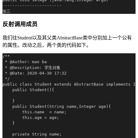
------------------------

反射调用成员
我们往Student以及其父类AbstractBase类中分别加上一个公有
的属性。改动之后，两个类的代码如下。
/**

 * @Author: mao ba

 * @Description: 学生对象

 * @Date: 2020-04-30 17:32

 */

public class Student extends AbstractBase implements IJ
    public Student(){

    }

    public Student(String name,Integer age){

        this.name  = name;

        this.age = age;

    }

    private String name;
