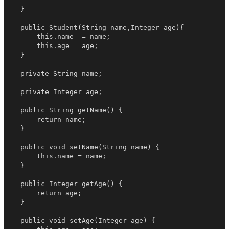
    }

    public Student(String name,Integer age){

        this.name  = name;

        this.age = age;

    }

    private String name;

    private Integer age;

    public String getName() {

        return name;

    }

    public void setName(String name) {

        this.name = name;

    }

    public Integer getAge() {

        return age;

    }

    public void setAge(Integer age) {
