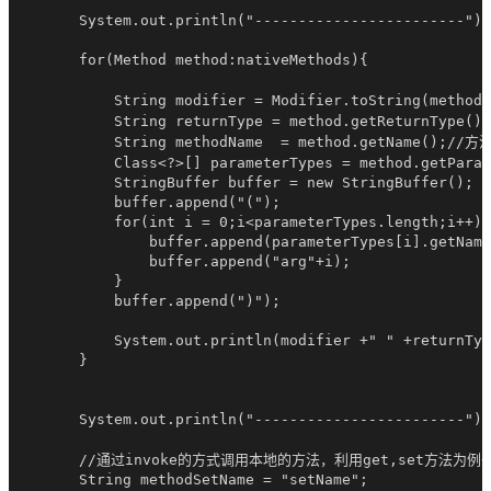
        System.out.println("------------------------");

        for(Method method:nativeMethods){

            String modifier = Modifier.toString(met
            String returnType = method.getReturnType
            String methodName  = method.getName();//方
            Class<?>[] parameterTypes = method.getP
            StringBuffer buffer = new StringBuffer();

            buffer.append("(");

            for(int i = 0;i<parameterTypes.length;i++){

                buffer.append(parameterTypes[i].getName
                buffer.append("arg"+i);

            }

            buffer.append(")");

            System.out.println(modifier +" " +returnTyp
        }

        System.out.println("------------------------");

        //通过invoke的方式调用本地的方法，利用get,set方法为例子
        String methodSetName = "setName";
