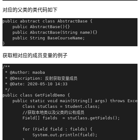
对应的父类的类代码如下
public abstract class AbstractBase {

    public AbstractBase(){}

    public AbstractBase(String name){}

    public String BaseCourseName;

获取相对应的成员变量的例子
/**

 * @Author: maoba

 * @Description: 反射获取变量成员

 * @Date: 2020-05-10 14:33

 */

public class GetFieldDemo {

    public static void main(String[] args) throws Excep
        Class stuClass = Student.class;

        //获取本地类以及父类的公有成员

        Field[] fields  = stuClass.getFields();

        for (Field field : fields) {

            System.out.println(field);
