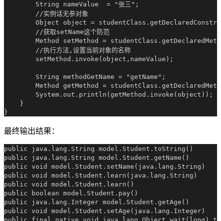
        String nameValue  = "张三";

        //实例话无参对象

        Object object = studentClass.getDeclaredConstru
        //获取setName这个防范

        Method setMethod = studentClass.getDeclaredMeth
        //执行方法,设置当前对象的名称

        setMethod.invoke(object,nameValue);

        String methodGetName = "getName";

        Method getMethod = studentClass.getDeclaredMeth
        System.out.println(getMethod.invoke(object));

    }

最终输出结果：
public java.lang.String model.Student.toString()

public java.lang.String model.Student.getName()

public void model.Student.setName(java.lang.String)

public void model.Student.learn(java.lang.String)

public void model.Student.learn()

public boolean model.Student.pay()

public java.lang.Integer model.Student.getAge()

public void model.Student.setAge(java.lang.Integer)

public final native void java.lang.Object.wait(long) th