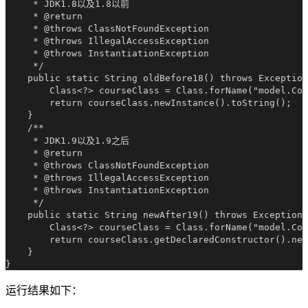
     * JDK1.8以及1.8以前

     * @return

     * @throws ClassNotFoundException

     * @throws IllegalAccessException

     * @throws InstantiationException

     */

    public static String oldBefore18() throws Exception
        Class<?> courseClass = Class.forName("model.Cou
        return courseClass.newInstance().toString();

    }

    /**

     * JDK1.9以及1.9之后

     * @return

     * @throws ClassNotFoundException

     * @throws IllegalAccessException

     * @throws InstantiationException

     */

    public static String newAfter19() throws Exception 
        Class<?> courseClass = Class.forName("model.Cou
        return courseClass.getDeclaredConstructor().new
    }

运行结果如下：