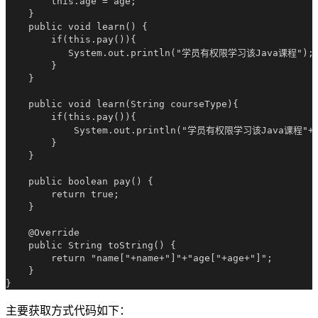
        this.age = age;

    }

    public void learn() {

        if(this.pay()){

           System.out.println("学员有权限学习该Java课程");

        }

    }

    public void learn(String courseType){

        if(this.pay()){

            System.out.println("学员有权限学习该Java课程"+co
        }

    }

    public boolean pay() {

        return true;

    }

    @Override

    public String toString() {

        return "name["+name+"]"+"age["+age+"]";

    }

主要获取方式代码如下：