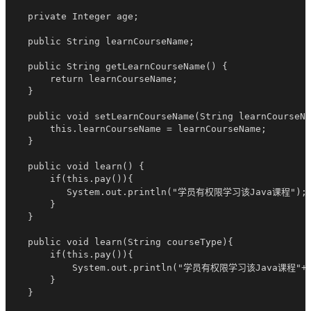
    private Integer age;

    public String learnCourseName;

    public String getLearnCourseName() {

        return learnCourseName;

    }

    public void setLearnCourseName(String learnCourseNa
        this.learnCourseName = learnCourseName;

    }

    public void learn() {

        if(this.pay()){

           System.out.println("学员有权限学习该Java课程");

        }

    }

    public void learn(String courseType){

        if(this.pay()){

            System.out.println("学员有权限学习该Java课程"+co
        }

    }
