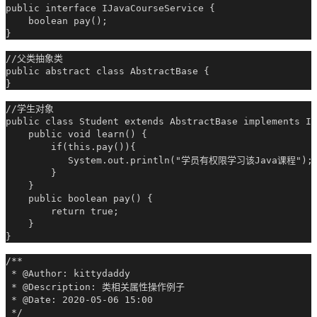
public interface IJavaCourseService {

    boolean pay();

//父类抽象类

public abstract class AbstractBase {

//学生对象

public class Student extends AbstractBase implements IJ
    public void learn() {

        if(this.pay()){

           System.out.println("学员有权限学习该Java课程");

        }

    }

    public boolean pay() {

        return true;

    }

/**

 * @Author: kittydaddy

 * @Description: 类相关属性操作例子

 * @Date: 2020-05-06 15:00

 */
