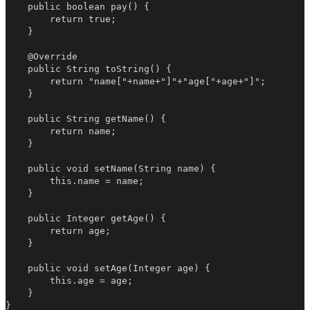
    public boolean pay() {

        return true;

    }

    @Override

    public String toString() {

        return "name["+name+"]"+"age["+age+"]";

    }

    public String getName() {

        return name;

    }

    public void setName(String name) {

        this.name = name;

    }

    public Integer getAge() {

        return age;

    }

    public void setAge(Integer age) {

        this.age = age;

    }
