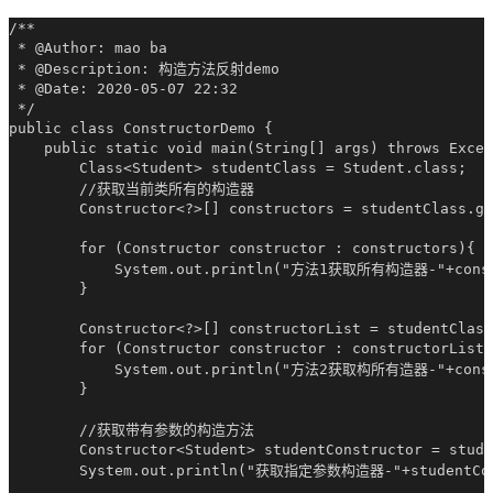
/**

 * @Author: mao ba

 * @Description: 构造方法反射demo

 * @Date: 2020-05-07 22:32

 */

public class ConstructorDemo {

    public static void main(String[] args) throws Excep
        Class<Student> studentClass = Student.class;

        //获取当前类所有的构造器

        Constructor<?>[] constructors = studentClass.ge
        for (Constructor constructor : constructors){

            System.out.println("方法1获取所有构造器-"+constr
        }

        Constructor<?>[] constructorList = studentClass
        for (Constructor constructor : constructorList)
            System.out.println("方法2获取构所有造器-"+constr
        }

        //获取带有参数的构造方法

        Constructor<Student> studentConstructor = stude
        System.out.println("获取指定参数构造器-"+studentCons