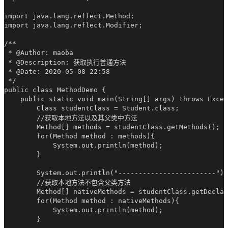
import java.lang.reflect.Method;

import java.lang.reflect.Modifier;

/**

 * @Author: maoba

 * @Description: 获取执行普通方法

 * @Date: 2020-05-08 22:58

 */

public class MethodDemo {

    public static void main(String[] args) throws Excep
        Class studentClass = Student.class;

        //获取本地方法以及其父类中方法

        Method[] methods = studentClass.getMethods();

        for(Method method : methods){

            System.out.println(method);

        }

        System.out.println("------------------------");

        //获取本地方法不包含父类方法

        Method[] nativeMethods = studentClass.getDeclar
        for(Method method : nativeMethods){

            System.out.println(method);

        }
