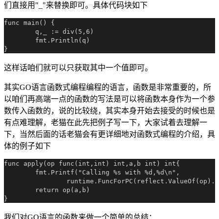
们直接用"_"来替换即可。具体代码块如下
func main() {

	q,_ := div(5,6)

	fmt.Println(q)

这样话咱们就可以只获取其中一个值即可。
其实GO语言函数式编程编程的语言，函数是非常重要的，所
以咱们再高端一点的函数的写法是可以将函数本身作为一个参
数传入函数的，说的比较绕，其实本身开始去接受的时候也是
有点难理解，老猫在此先把例子写一下，大家试着去理解一
下，当然后面的话老猫会有更详细地对函数式编程的介绍，具
体的例子如下
func apply(op func(int,int) int,a,b int) int{

	fmt.Printf("Calling %s with %d,%d\n",

		runtime.FuncForPC(reflect.ValueOf(op).Pointer()).Name(),a,b)

	return op(a,b)

我们对GO语言的函数来做一个简单的总结：