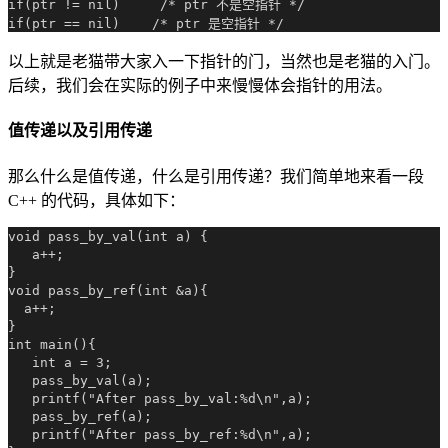
if(ptr != nil)     /* ptr 不是空指针 */

以上就是老猫带大家入一下指针的门，当然也是老猫的入门。
后续，我们会在实际的例子中来慢慢体会指针的用法。
值传递以及引用传递
那么什么是值传递，什么是引用传递？我们简单地来看一段
C++ 的代码，具体如下：
void pass_by_val(int a) {

   a++;

}

void pass_by_ref(int &a){

  a++;

}

int main(){

   int a = 3;

   pass_by_val(a);

   printf("After pass_by_val:%d\n",a);

   pass_by_ref(a);

   printf("After pass_by_ref:%d\n",a);
