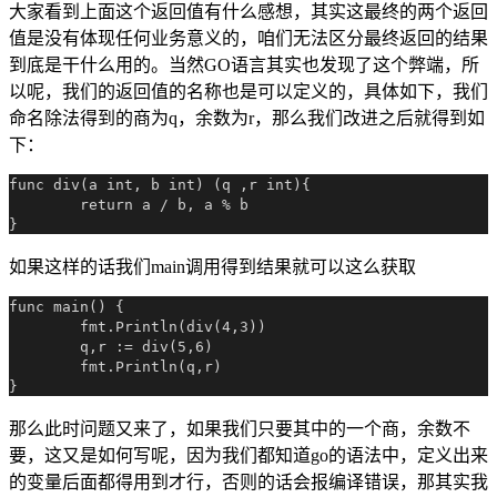
大家看到上面这个返回值有什么感想，其实这最终的两个返回
值是没有体现任何业务意义的，咱们无法区分最终返回的结果
到底是干什么用的。当然GO语言其实也发现了这个弊端，所
以呢，我们的返回值的名称也是可以定义的，具体如下，我们
命名除法得到的商为q，余数为r，那么我们改进之后就得到如
下：
func div(a int, b int) (q ,r int){

	return a / b, a % b

如果这样的话我们main调用得到结果就可以这么获取
func main() {

	fmt.Println(div(4,3))

	q,r := div(5,6)

	fmt.Println(q,r)

那么此时问题又来了，如果我们只要其中的一个商，余数不
要，这又是如何写呢，因为我们都知道go的语法中，定义出来
的变量后面都得用到才行，否则的话会报编译错误，那其实我