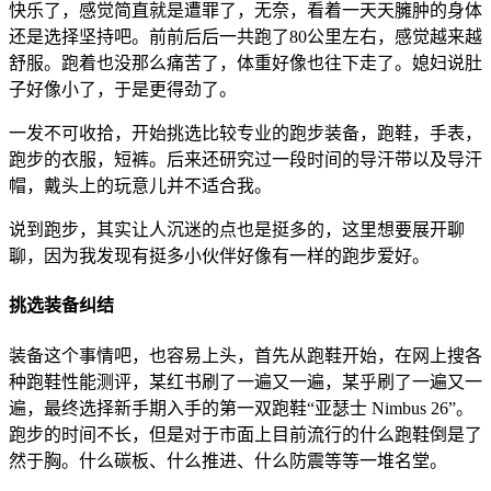
快乐了，感觉简直就是遭罪了，无奈，看着一天天臃肿的身体
还是选择坚持吧。前前后后一共跑了80公里左右，感觉越来越
舒服。跑着也没那么痛苦了，体重好像也往下走了。媳妇说肚
子好像小了，于是更得劲了。
一发不可收拾，开始挑选比较专业的跑步装备，跑鞋，手表，
跑步的衣服，短裤。后来还研究过一段时间的导汗带以及导汗
帽，戴头上的玩意儿并不适合我。
说到跑步，其实让人沉迷的点也是挺多的，这里想要展开聊
聊，因为我发现有挺多小伙伴好像有一样的跑步爱好。
挑选装备纠结
装备这个事情吧，也容易上头，首先从跑鞋开始，在网上搜各
种跑鞋性能测评，某红书刷了一遍又一遍，某乎刷了一遍又一
遍，最终选择新手期入手的第一双跑鞋“亚瑟士 Nimbus 26”。
跑步的时间不长，但是对于市面上目前流行的什么跑鞋倒是了
然于胸。什么碳板、什么推进、什么防震等等一堆名堂。