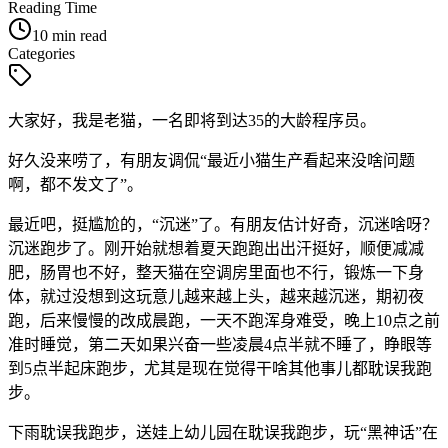
Reading Time
10 min read
Categories
大家好，我是老猫，一名即将到达35的大龄程序员。
好久没来唠了，有朋友调侃“最近小猫生产看起来没啥问题
啊，都不发文了”。
最近吧，挺尴尬的，“沉迷”了。有朋友估计好奇，沉迷啥呀？
沉迷跑步了。刚开始就想着夏天跑跑出出汗挺好，顺便减减
肥，肠胃也不好，整天猫在空调房里面也不行，锻炼一下身
体，就过没想到这玩意儿越来越上头，越来越沉迷，期初夜
跑，后来慢慢的改成晨跑，一天不跑浑身难受，晚上10点之前
准时睡觉，第二天如果兴奋一些凌晨4点半就不睡了，睁眼等
到5点半起床跑步，尤其是现在觉得干啥其他事儿都耽误我跑
步。
下雨耽误我跑步，送娃上幼儿园在耽误我跑步，玩“黑神话”在