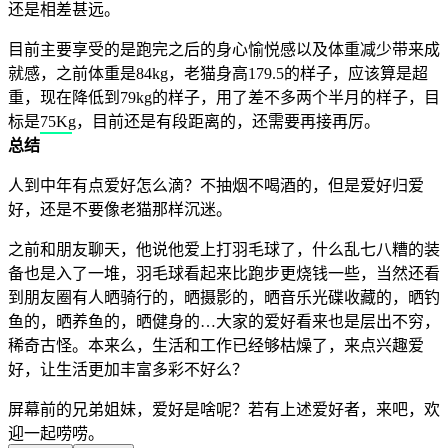
还是相差甚远。
目前主要享受的是跑完之后的身心愉悦感以及体重减少带来成
就感，之前体重是84kg，老猫身高179.5的样子，应该算是超
重，现在降低到79kg的样子，用了差不多两个半月的样子，目
标是75Kg，目前还是有段距离的，还需要再接再厉。
总结
人到中年有点爱好怎么滴？不抽烟不喝酒的，但是爱好归爱
好，还是不要像老猫那样沉迷。
之前和朋友聊天，他说他爱上打羽毛球了，什么乱七八糟的装
备也是入了一堆，羽毛球看起来比跑步更烧钱一些，当然还看
到朋友圈有人晒骑行的，晒摄影的，晒音乐光碟收藏的，晒钓
鱼的，晒养鱼的，晒健身的…大家的爱好看来也是层出不穷，
稀奇古怪。本来么，生活和工作已经够枯燥了，来点兴趣爱
好，让生活更加丰富多彩不好么？
屏幕前的兄弟姐妹，爱好是啥呢？若有上述爱好者，来吧，欢
迎一起唠唠。