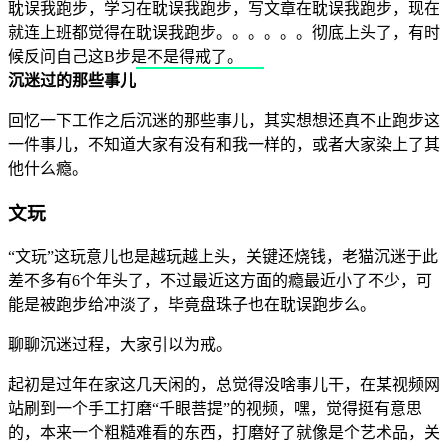
耽误我跑步，学习在耽误我跑步，写文章在耽误我跑步，现在
就连上班都觉得在耽误我跑步。。。。。。彻底上头了，有时
候反问自己这B步是不是得戒了。
沉迷过的那些事儿
回忆一下工作之后沉迷的那些事儿，其实想想还真不止跑步这
一件事儿，不知道大家有没有和我一样的，或者大家染上了其
他什么瘾。
文玩
“文玩”这玩意儿也是越玩越上头，关键还烧钱，老猫沉迷于此
差不多有6个年头了，不过最近这方面的瘾最近小了不少，可
能是被跑步给冲淡了，毕竟盘珠子也在耽误跑步么。
聊聊沉迷过程，大家引以为戒。
起初是过年在家这几天闲的，总觉得没啥事儿干，在某视频网
站刷到一个手工打磨“千眼菩提”的视频，嘿，觉得挺有意思
的，本来一个粗糙难看的东西，打磨好了就像是个艺术品，关