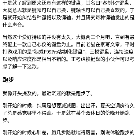
于是就了解到原来还真有这样的键盘，其名曰“客制化”键盘，
大概意思就是键帽可以自己换，键轴也可以自己换喜欢的。于
是就开始纠结各种键帽以及键轴，并且研究每种键轴发出的是
什么声音。
当然这个爱好持续的并没有太久，大概两三个月吧，直到有最
终配上一款自己心仪的键盘为止。目前老猫在家写文章，平时
打游戏用的是“狼蛛F99Pro客制化键盘”，三模键盘，连接速度
以及响应速度都是相当不错的。正考虑换键盘的小伙伴可以考
虑了解一下这款。
跑步
就像开头提及的，最近沉迷的就是跑步了。
刚开始的时候，纯属是想要减减肥，出出汗，夏天空调房待久
了总是感觉哪里不得劲。于是就在某个双休日的傍晚开始跑
步。
刚开始的时候心肺差，跑几步路就喘得厉害，别说体验跑步的