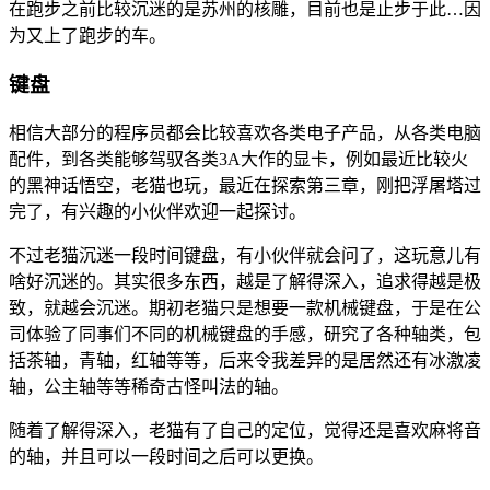
在跑步之前比较沉迷的是苏州的核雕，目前也是止步于此…因
为又上了跑步的车。
键盘
相信大部分的程序员都会比较喜欢各类电子产品，从各类电脑
配件，到各类能够驾驭各类3A大作的显卡，例如最近比较火
的黑神话悟空，老猫也玩，最近在探索第三章，刚把浮屠塔过
完了，有兴趣的小伙伴欢迎一起探讨。
不过老猫沉迷一段时间键盘，有小伙伴就会问了，这玩意儿有
啥好沉迷的。其实很多东西，越是了解得深入，追求得越是极
致，就越会沉迷。期初老猫只是想要一款机械键盘，于是在公
司体验了同事们不同的机械键盘的手感，研究了各种轴类，包
括茶轴，青轴，红轴等等，后来令我差异的是居然还有冰激凌
轴，公主轴等等稀奇古怪叫法的轴。
随着了解得深入，老猫有了自己的定位，觉得还是喜欢麻将音
的轴，并且可以一段时间之后可以更换。