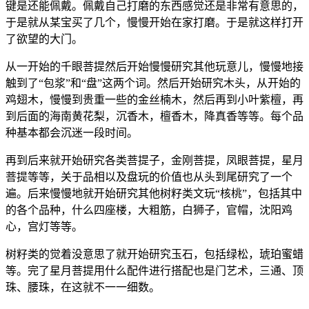
键是还能佩戴。佩戴自己打磨的东西感觉还是非常有意思的，
于是就从某宝买了几个，慢慢开始在家打磨。于是就这样打开
了欲望的大门。
从一开始的千眼菩提然后开始慢慢研究其他玩意儿，慢慢地接
触到了“包浆”和“盘”这两个词。然后开始研究木头，从开始的
鸡翅木，慢慢到贵重一些的金丝楠木，然后再到小叶紫檀，再
到后面的海南黄花梨，沉香木，檀香木，降真香等等。每个品
种基本都会沉迷一段时间。
再到后来就开始研究各类菩提子，金刚菩提，凤眼菩提，星月
菩提等等，关于品相以及盘玩的价值也从头到尾研究了一个
遍。后来慢慢地就开始研究其他树籽类文玩“核桃”，包括其中
的各个品种，什么四座楼，大粗筋，白狮子，官帽，沈阳鸡
心，宫灯等等。
树籽类的觉着没意思了就开始研究玉石，包括绿松，琥珀蜜蜡
等。完了星月菩提用什么配件进行搭配也是门艺术，三通、顶
珠、腰珠，在这就不一一细数。