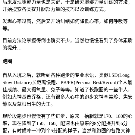
后来发现腿部力量也是关键，于是研究腿部力量训练的方法，
开始搜索各类提升腿部力量的技巧以及训练方式。
发现心率过高，然后又开始纠结如何降低心率，如何呼吸等
等。
目前方法论掌握得倒也确实不少，当然也慢慢看到了身体素质
的提升…
跑圈
自从入坑之后，就听到各种跑步的专业术语，类似LSD(Long
Slow Distance)长距离慢跑、PB/PR(Personal Best/Record)个人最
佳成绩、最大摄氧量、兔子等等。知道了长跑圈的一些牛人，
例如大神基普乔格，还有很多人心中的跑步女神李美珍、焦安
静以及草根出生的大正。
现阶段跑步也慢慢有了些进步，原来一抬腿就是170、180的心
率，现在降到了150、160。配速也由原来的8分配提升到6分
配，有时候冲一冲到个5分配的样子，当然和跑圈的各路大神