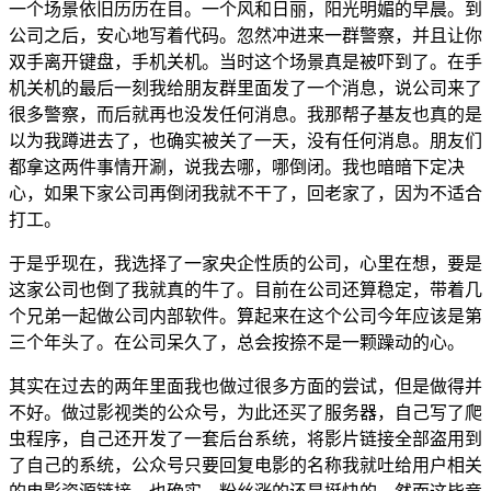
一个场景依旧历历在目。一个风和日丽，阳光明媚的早晨。到
公司之后，安心地写着代码。忽然冲进来一群警察，并且让你
双手离开键盘，手机关机。当时这个场景真是被吓到了。在手
机关机的最后一刻我给朋友群里面发了一个消息，说公司来了
很多警察，而后就再也没发任何消息。我那帮子基友也真的是
以为我蹲进去了，也确实被关了一天，没有任何消息。朋友们
都拿这两件事情开涮，说我去哪，哪倒闭。我也暗暗下定决
心，如果下家公司再倒闭我就不干了，回老家了，因为不适合
打工。
于是乎现在，我选择了一家央企性质的公司，心里在想，要是
这家公司也倒了我就真的牛了。目前在公司还算稳定，带着几
个兄弟一起做公司内部软件。算起来在这个公司今年应该是第
三个年头了。在公司呆久了，总会按捺不是一颗躁动的心。
其实在过去的两年里面我也做过很多方面的尝试，但是做得并
不好。做过影视类的公众号，为此还买了服务器，自己写了爬
虫程序，自己还开发了一套后台系统，将影片链接全部盗用到
了自己的系统，公众号只要回复电影的名称我就吐给用户相关