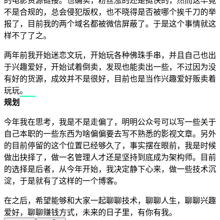
的电影资源链接。也确实，粉丝涨的还是挺快的，然而这毕竟
不是合规的，总会侵犯版权，也不晓得是否被哪个挨千刀的举
报了，目前我的两个域名都被微信屏蔽了。于是这个事情就这
样不了了之。
两年前我开始迷恋文玩，开始玩各种佛珠手串，并且自己也出
于兴趣爱好，开始试着倒卖，发现也能卖出一些，不过因为没
有好的货源，成效并不是很好，目前也是当作兴趣爱好贩卖着
玩玩。
规划
今年我在思考，我是不是走偏了，明明公众号可以写一些关于
自己本职的一些东西为啥偏偏要去写不熟悉的影视文章。另外
的目前停留的这个位置已经够久了，事实摆在眼前，我是时候
做出抉择了，做一名管理人才还是坚持到底成为架构师。目前
的选择是后者，从今年开始，我决定静下心来，做一些技术沉
淀，于是就有了这样的一个博客。
在之后，希望能够和大家一起聊聊技术，聊聊人生，聊聊兴趣
爱好，聊聊赚钱方式，未来的日子里，有你有我。