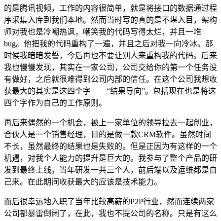
的是腾讯视频，工作的内容很简单，就是将接口的数据通过程
序采集入库到我们本地。然而当时写的真的是不堪入目，架构
师对我也是冷嘲热讽，嘲笑我的代码写得太烂，并且一堆
bug。他把我的代码重构了一遍，并且之后对我一向冷冰。那
时候我暗暗发誓，今后再也不要让别人来重构我的代码。后来
我也慢慢发现，其实在一家公司，公司交给你的第一个任务没
有做好，之后就很难得到公司内部的信任。在这个公司我想收
获最大的其实是这四个字——“结果导向”。包括现在也是将这
四个字作为自己的工作原则。
再后来偶然的一个机会，被上一家单位的领导拉去一起创业，
合伙人是一个销售经理，目的是做一款CRM软件。虽然时间
不长，虽然最终的结果也是失败的。但是正因为有这样的一个
机遇，对我个人能力的提升是巨大的。我参与了整个产品的研
发到最终上线。当年研发一共三个人，前后端以及运维都是自
己来。在此期间收获最大的应该是技术能力。
而后很幸运地入职了当年比较高薪的P2P行业，然而连续两家
公司都暴雷倒闭了，在此，我也不提公司的名称。只是有这么