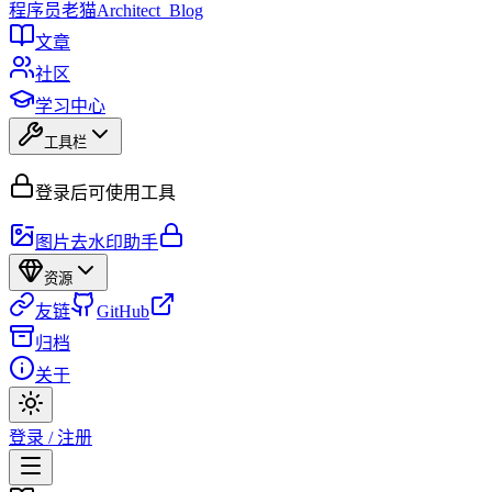
程序员
老猫
Architect_Blog
文章
社区
学习中心
工具栏
登录后可使用工具
图片去水印助手
资源
友链
GitHub
归档
关于
登录 / 注册